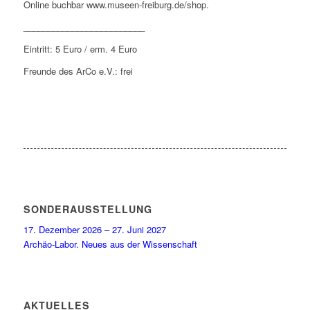
O
nline buchbar www.museen-freiburg.de/shop.
_________________________
Eintritt: 5 Euro /
erm
. 4 Euro
Freunde des
A
r
C
o
e.V.:
frei
SONDERAUSSTELLUNG
17. Dezember 2026 – 27. Juni 2027
Archäo-Labor. Neues aus der Wissenschaft
AKTUELLES