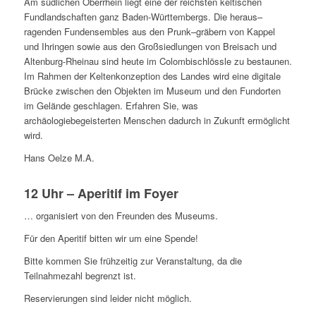
Am südlichen Oberrhein liegt eine der reichsten keltischen
Fundlandschaften ganz Baden-Württembergs. Die heraus
–
ragenden Fundensembles aus den Prunk
–
gräbern von Kappel
und Ihringen sowie aus den Großsiedlungen von Breisach und
Altenburg-Rheinau sind heute im
Colombi
schlössle
zu bestaunen.
Im Rahmen der Keltenkonzeption des Landes wird eine digitale
Brücke zwischen den Objekten im Museum und den Fundorten
im Gelände geschlagen. Erfahren Sie, was
archäo
lo
giebegeisterten
Menschen dadurch in
Zukunft ermöglicht
wird.
Hans Oelze M.A.
12 Uhr – Aperitif im Foyer
…
organisiert von den Freunden des Museums.
Für den Aperitif bitten wir um eine Spende!
B
itte kommen Sie frühzeitig zur Veranstaltung,
da die
Teilnahmezahl begrenzt ist.
Reservierungen
sind leider nicht möglich.