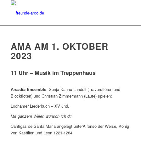
AMA AM 1. OKTOBER
2023
11 Uhr – Musik im Treppenhaus
Arcadia Ensemble
:
Sonja
Kanno-Landoll
(Traversflöten und
Blockflöten) und Christian Zimmermann (Laute) spielen:
Lochamer
Liederbuch – XV Jhd.
Mit
ganzem
Willen
wünsch
ich
dir
Cantigas
de Santa Maria
angelegt
unter
Alfonso der Weise, König
von
Kastilien
und Leon 1221-1284