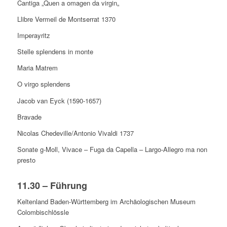
Cantiga
„
Quen
a
omagen
da virgin
„
Llibre
Vermeil de Montserrat 1370
Imperayritz
Stelle
splendens
in monte
Maria
Matrem
O
virgo
splendens
Jacob van Eyck (1590-1657)
Bravade
Nicolas
Chedeville
/Antonio Vivaldi 1737
Sonate
g-Moll,
Vivace
–
Fuga
da Capella – Largo-Allegro ma
non
presto
11.30 – F
ü
hrung
Keltenland Baden-Württemberg
im
Archäologischen Museum
Colombischlössle