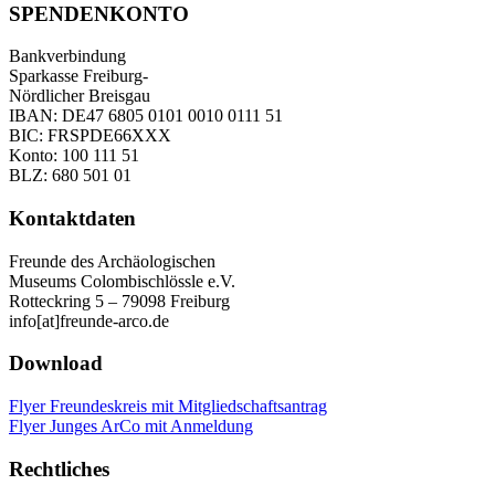
SPENDENKONTO
Bankverbindung
Sparkasse Freiburg-
Nördlicher Breisgau
IBAN: DE47 6805 0101 0010 0111 51
BIC: FRSPDE66XXX
Konto: 100 111 51
BLZ: 680 501 01
Kontaktdaten
Freunde des Archäologischen
Museums Colombischlössle e.V.
Rotteckring 5 – 79098 Freiburg
info[at]freunde-arco.de
Download
Flyer Freundeskreis mit Mitgliedschaftsantrag
Flyer Junges ArCo mit Anmeldung
Rechtliches