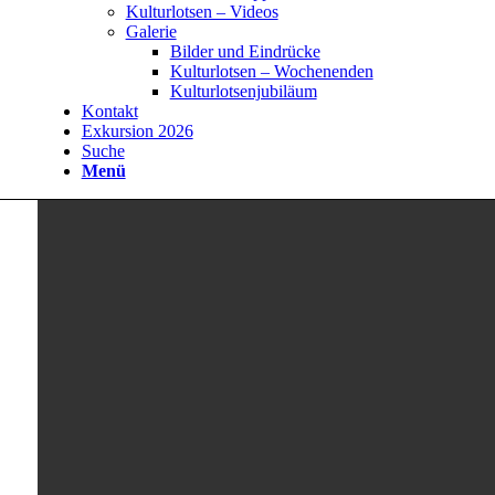
Kulturlotsen – Videos
Galerie
Bilder und Eindrücke
Kulturlotsen – Wochenenden
Kulturlotsenjubiläum
Kontakt
Exkursion 2026
Suche
Menü