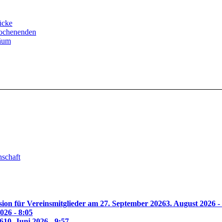
ücke
Wochenenden
läum
nschaft
ion für Vereinsmitglieder am 27. September 2026
3. August 2026 -
2026 - 8:05
6
10. Juni 2026 - 9:57