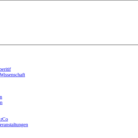
ritif
Wissenschaft
n
en
ArCo
eranstaltungen