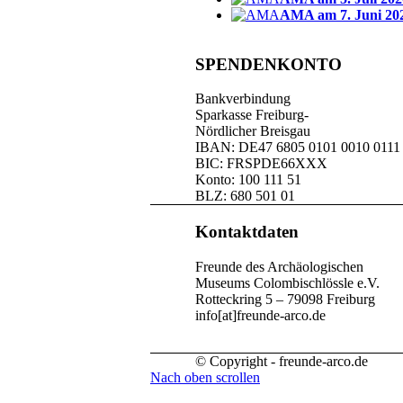
AMA am 7. Juni 20
SPENDENKONTO
Bankverbindung
Sparkasse Freiburg-
Nördlicher Breisgau
IBAN: DE47 6805 0101 0010 0111
BIC: FRSPDE66XXX
Konto: 100 111 51
BLZ: 680 501 01
Kontaktdaten
Freunde des Archäologischen
Museums Colombischlössle e.V.
Rotteckring 5 – 79098 Freiburg
info[at]freunde-arco.de
© Copyright - freunde-arco.de
Nach oben scrollen