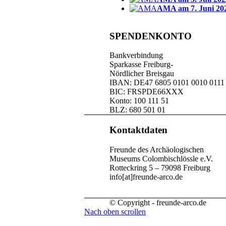
AMA am 7. Juni 20
SPENDENKONTO
Bankverbindung
Sparkasse Freiburg-
Nördlicher Breisgau
IBAN: DE47 6805 0101 0010 0111
BIC: FRSPDE66XXX
Konto: 100 111 51
BLZ: 680 501 01
Kontaktdaten
Freunde des Archäologischen
Museums Colombischlössle e.V.
Rotteckring 5 – 79098 Freiburg
info[at]freunde-arco.de
© Copyright - freunde-arco.de
Nach oben scrollen