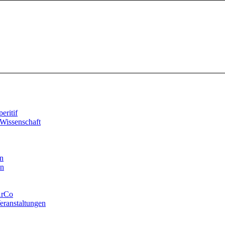
ritif
Wissenschaft
n
en
ArCo
eranstaltungen