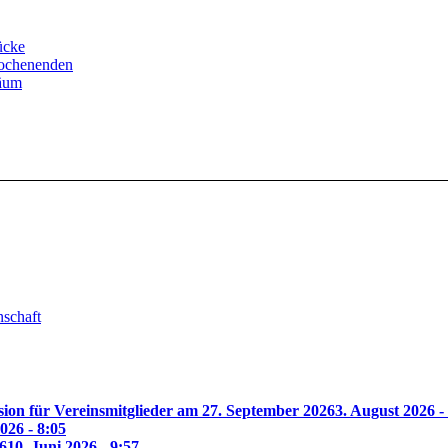
ücke
Wochenenden
läum
nschaft
ion für Vereinsmitglieder am 27. September 2026
3. August 2026 -
2026 - 8:05
6
10. Juni 2026 - 9:57