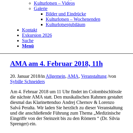
Kulturlotsen – Videos
Galerie
Bilder und Eindrücke
Kulturlotsen – Wochenenden
Kulturlotsenjubiläum
Kontakt
Exkursion 2026
Suche
Menü
AMA am 4. Februar 2018, 11h
20. Januar 2018
/
in
Allgemein
,
AMA
,
Veranstaltung
/
von
Sybille Schneiders
Am 4. Februar 2018 um 11 Uhr findet im Colombischlössle
die nächste AMA statt. Den musikalischen Rahmen gestaltet
diesmal das Klarinettenduo Andrej Chernov & Lorenzo
Salvá Peralta. Wir laden Sie herzlich zu dieser Veranstaltung
und die anschließende Führung zum Thema „Medizinische
Eingriffe von der Steinzeit bis zu den Römern “ (Dr. Silvia
Sprenger) ein.