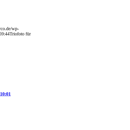
arco.de/wp-
59:44
Triofoto für
 10:01