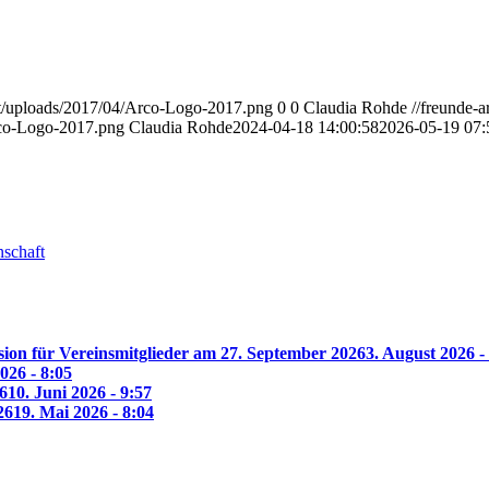
nt/uploads/2017/04/Arco-Logo-2017.png
0
0
Claudia Rohde
//freunde-
rco-Logo-2017.png
Claudia Rohde
2024-04-18 14:00:58
2026-05-19 07:
nschaft
ion für Vereinsmitglieder am 27. September 2026
3. August 2026 -
2026 - 8:05
6
10. Juni 2026 - 9:57
26
19. Mai 2026 - 8:04