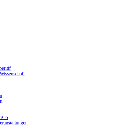
ritif
Wissenschaft
n
en
ArCo
eranstaltungen