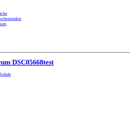
ücke
Wochenenden
läum
seum DSC05668test
 Rohde